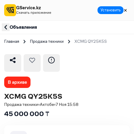
GService.kz
✕
Установить
Скачать приложение
Объявления
Главная
Продажа техники
XCMG QY25K5S
В архиве
XCMG QY25K5S
Продажа техники
Актобе
7 Ноя 15:58
45 000 000
₸