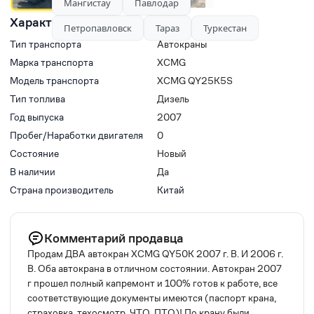
Мангистау
Павлодар
Характеристики
Петропавловск
Тараз
Туркестан
Тип транспорта
Автокраны
Марка транспорта
XCMG
Модель транспорта
XCMG QY25K5S
Тип топлива
Дизель
Год выпуска
2007
Пробег/Наработки двигателя
0
Состояние
Новый
В наличии
Да
Страна производитель
Китай
Комментарий продавца
Продам ДВА автокран XCMG QY50K 2007 г. В. И 2006 г.
В. Оба автокрана в отличном состоянии. Автокран 2007
г прошел полный капремонт и 100% готов к работе, все
соответствующие документы имеются (паспорт крана,
страховка, техосмотр, ЧТО, ПТО)! По крану были