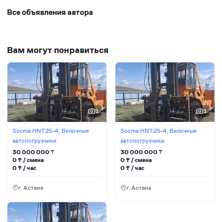
Все объявления автора
Вам могут понравиться
1
1
Socma HNT25-4, Вилочные
Socma HNT25-4, Вилочные
автопогрузчики
автопогрузчики
30 000 000
₸
30 000 000
₸
0
₸ / сменa
0
₸ / сменa
0
₸ / час
0
₸ / час
г. Астана
г. Астана