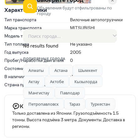
✕
Объявления будут отфильтрованы по
Характеристики
городу
Тип транспорта
Вилочные автопогрузчики
Марка транспорта
MITSUBISHI
Модель транспорта
Mitsubishi FG
Тип топлива
Не указано
No results found
Год выпуска
2005
ПОПУЛЯРНЫЕ ГОРОДА
Пробег/Наработки двигателя
0
Состояние
Новый
Алматы
Астана
Шымкент
В наличии
Да
Актау
Актобе
Кызылорда
Страна производитель
Япония
Мангистау
Павлодар
Петропавловск
Тараз
Туркестан
Комментарий продавца
Только доставлена из Японии. Грузоподъёмность 1.5
тонны. Высота подъёма 3 метра. Документы. Доставка в
регионы.