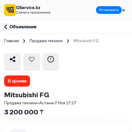
GService.kz
✕
Установить
Скачать приложение
Объявления
Главная
Продажа техники
Mitsubishi FG
В архиве
Mitsubishi FG
Продажа техники
Астана
7 Ноя 17:27
3 200 000
₸