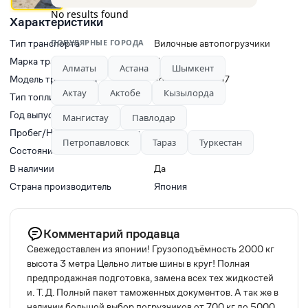
No results found
Характеристики
Тип транспорта
ПОПУЛЯРНЫЕ ГОРОДА
Вилочные автопогрузчики
Марка транспорта
TOYOTA
Алматы
Астана
Шымкент
Модель транспорта
Toyota 5SDK(L)7
Актау
Актобе
Кызылорда
Тип топлива
Бензин
Год выпуска
2007
Мангистау
Павлодар
Пробег/Наработки двигателя
0
Петропавловск
Тараз
Туркестан
Состояние
Новый
В наличии
Да
Страна производитель
Япония
Комментарий продавца
Свежедоставлен из японии! Грузоподъёмность 2000 кг
высота 3 метра Цельно литые шины в круг! Полная
предпродажная подготовка, замена всех тех жидкостей
и. Т. Д. Полный пакет таможенных документов. А так же в
наличии большой выбор погрузчиков от 700 кг до 5000