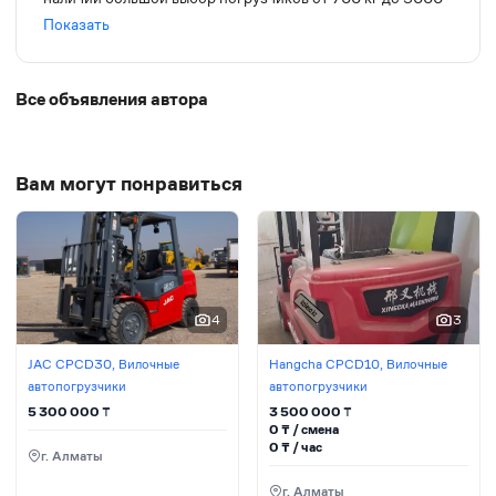
кг доставка по городу бесплатно!
Показать
Все объявления автора
Вам могут понравиться
4
3
JAC CPCD30, Вилочные
Hangcha CPCD10, Вилочные
автопогрузчики
автопогрузчики
5 300 000
₸
3 500 000
₸
0
₸ / сменa
0
₸ / час
г. Алматы
г. Алматы