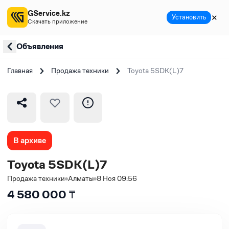
GService.kz
✕
Установить
Скачать приложение
Объявления
Главная
Продажа техники
Toyota 5SDK(L)7
В архиве
Toyota 5SDK(L)7
Продажа техники
Алматы
8 Ноя 09:56
4 580 000
₸