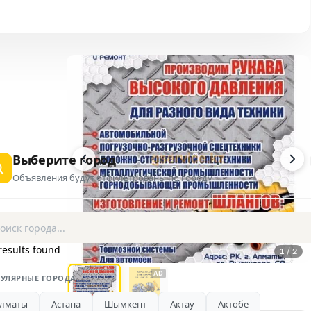
Выберите город
Объявления будут отфильтрованы по городу
results found
1 / 2
AD
УЛЯРНЫЕ ГОРОДА
лматы
Астана
Шымкент
Актау
Актобе