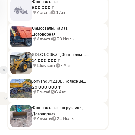
Фронтальные
погрузчики,Экскаваторы-
500 000 ₸
погрузчики,Мини-
Астана
4 Авг.
погрузчики,Горные
комбайны
Самосвалы, Камаз
АГП-29РТ (шасси
Договорная
KАМАЗ-43114 6x6)
Алматы
30 Июль.
SDLG LG953F, Фронтальные
погрузчики
14 000 000 ₸
Шымкент
7 Авг.
✕
Jonyang JY210E, Колесные
экскаваторы
29 000 000 ₸
Ельтай
6 Авг.
Фронтальные погрузчики,
Sunward ZYJ 320
Договорная
Алматы
24 Июль.