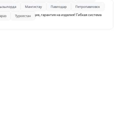
ызылорда
Мангистау
Павлодар
Петропавловск
ейские комплектующие, гарантия на изделия! Гибкая система
араз
Туркестан