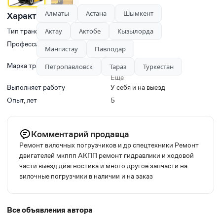
Алматы
Астана
Шымкент
Характеристики
Тип транспорта
Актау
Актобе
Кызылорда
Профессии
,
Мангистау
Павлодар
,
Ещё
,
Марка транспорта
CATERPILLAR
,
Петропавловск
Тараз
Туркестан
,
KOMATSU
Ещё
Выполняет работу
У себя и на выезд
Опыт, лет
5
Комментарий продавца
Ремонт вилочных погрузчиков и др спецтехники Ремонт
двигателей мкппп АКПП ремонт гидравлики и ходовой
части выезд диагностика и много другое запчасти на
вилочные погрузчики в наличии и на заказ
Все объявления автора