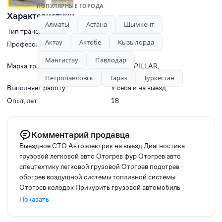
ПОПУЛЯРНЫЕ ГОРОДА
Характеристики
Алматы
Астана
Шымкент
Тип транспорта
Актау
Актобе
Кызылорда
Профессии
Автоэлектрик
,
Диагностик
,
Ещё
Мангистау
Павлодар
Отогрев
Марка транспорта
CATERPILLAR
,
KOMATSU
Петропавловск
Тараз
Ещё
Туркестан
Выполняет работу
У себя и на выезд
Опыт, лет
18
Комментарий продавца
Выездное СТО Автоэлектрик на выезд Диагностика
грузовой легковой авто Отогрев фур Отогрев авто
спецтехтику легковой грузовой Отогрев подогрев
обогрев воздушной системы топливной системы
Отогрев колодок Прикурить грузовой автомобиль
Прикурить легковой Пусковое устройство машка 12
Показать
24вольт бустер прикурка аккумулятора Ремонт авто
грузовых легковых авто Спецтехника любой сложности