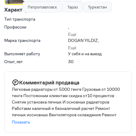
Петропавловск
Тараз
Туркестан
Характеристики
Тип транспорта
Профессии
,
,
Ещё
,
Марка транспорта
DOGAN YILDIZ
,
,
DOGUMAK
,
Ещё
ЗАВОД СПЕЦАВТОТЕХНИКА
Выполняет работу
У себя и на выезд
Опыт, лет
30
Комментарий продавца
Легковые радиаторы от 5000 тенге Грузовые от 10000
тенге Постоянным клиентам скидка от10 процентов
Снятие установка печных И основных радиаторов
Работаем наличный и безналичный расчет Ремонт
печных иосновных Вентиляторов охлаждения Ремонт
заслонок печек Псевроприводов и т д Промывка системы
Показать
охлаждения Легковые грузовые с гарантией От 20000
тенге Ремонтируем промышленные кондиционеры