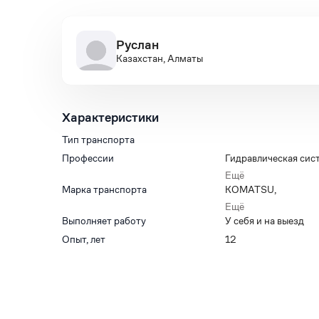
Руслан
Казахстан, Алматы
Характеристики
Тип транспорта
Профессии
Гидравлическая сис
Автоэлектрик
,
Ещё
Диагностик
,
Марка транспорта
KOMATSU
,
Механик
,
SHANTUI
,
Ещё
Изготовление и рем
SDLG
,
Выполняет работу
У себя и на выезд
высокого давления 
HYUNDAI
,
Опыт, лет
12
Ремонт погрузчико
ГИДРОМЕХАНИЗА