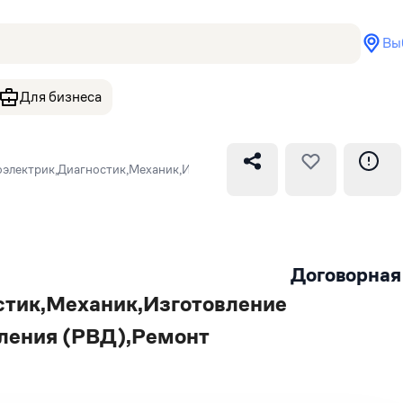
Вы
Для бизнеса
оэлектрик,Диагностик,Механик,Изготовление и ремонт рукавов высо
Договорная
стик,Механик,Изготовление
вления (РВД),Ремонт