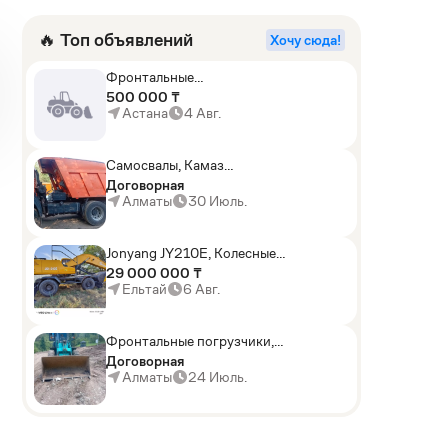
🔥 Топ объявлений
Хочу сюда!
Фронтальные
погрузчики,Экскаваторы-
500 000 ₸
погрузчики,Мини-
Астана
4 Авг.
погрузчики,Горные
комбайны
Самосвалы, Камаз
АГП-29РТ (шасси
Договорная
KАМАЗ-43114 6x6)
Алматы
30 Июль.
Jonyang JY210E, Колесные
экскаваторы
29 000 000 ₸
Ельтай
6 Авг.
Фронтальные погрузчики,
Sunward ZYJ 320
Договорная
Алматы
24 Июль.