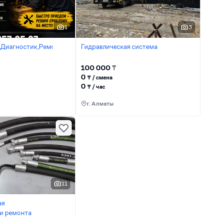
1
3
,Диагностик,Ремонт
Гидравлическая система
100 000
₸
0
₸ / сменa
0
₸ / час
г. Алматы
11
ая
ги ремонта