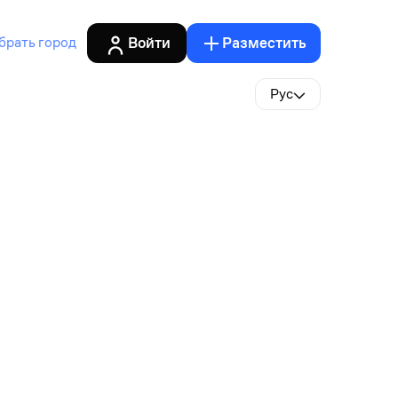
Войти
Разместить
брать город
Рус
кого давления (РВД),Ремонт погрузчиков