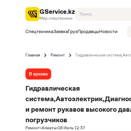
GService.kz
Мир спецтехники
Спецтехника
Заявка
Груз
Продавцы
Новости
Главная
Ремонт
Гидравлическая система,Авт
В архиве
Гидравлическая
система,Автоэлектрик,Диагно
и ремонт рукавов высокого да
погрузчиков
Ремонт
Алматы
18 Июль 12:37