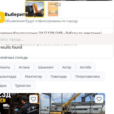
AD
Выберите город
Объявления будут отфильтрованы по городу
равлика Круглосуточно 24/7 12В/24В - Работы по электрике/
ти. - Ремонт/восстановление поломки. - Капитальный ремонт. и
PI RED! Выезд в любой регион. Можете звонить
results found
УЛЯРНЫЕ ГОРОДА
лматы
Астана
Шымкент
Актау
Актобе
ызылорда
Мангистау
Павлодар
Петропавловск
араз
Туркестан