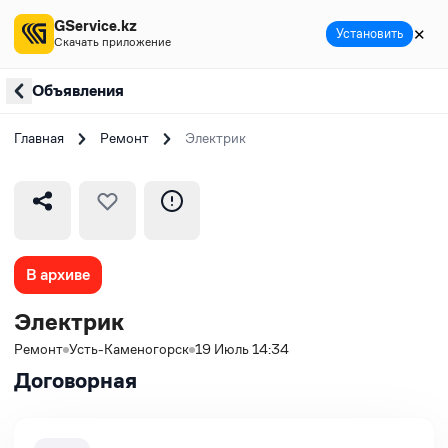
GService.kz
✕
Установить
Скачать приложение
Объявления
Главная
Ремонт
Электрик
В архиве
Электрик
Ремонт
Усть-Каменогорск
19 Июль 14:34
Договорная