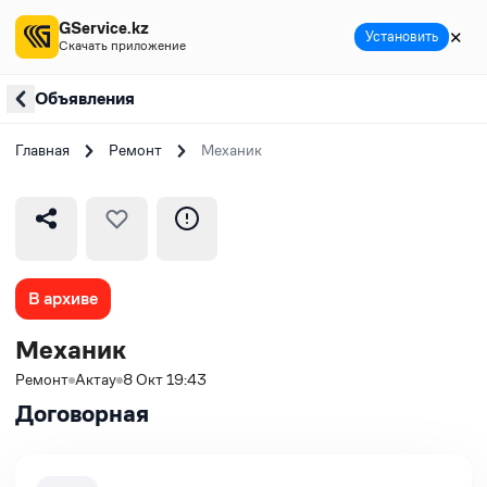
GService.kz
✕
Установить
Скачать приложение
Объявления
Главная
Ремонт
Механик
В архиве
Механик
Ремонт
Актау
8 Окт 19:43
Договорная