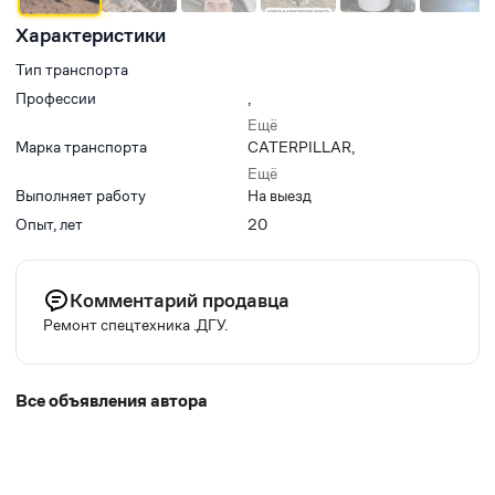
Характеристики
Тип транспорта
Профессии
,
,
Ещё
,
Марка транспорта
CATERPILLAR
,
,
KOMATSU
,
Ещё
SDLG
,
Выполняет работу
На выезд
HYUNDAI
,
Опыт, лет
20
ГИДРОМЕХАНИЗАЦИЯ
,
FG WILSON
,
MAN
Комментарий продавца
Ремонт спецтехника .ДГУ.
Все объявления автора