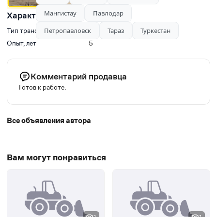
Мангистау
Павлодар
Характеристики
Петропавловск
Тараз
Туркестан
Тип транспорта
Фронтальные погрузчики
Опыт, лет
5
Комментарий продавца
Готов к работе.
Все объявления автора
Вам могут понравиться
1
1