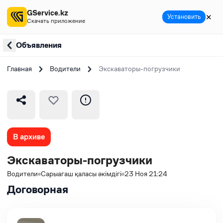
GService.kz
✕
Установить
Скачать приложение
Объявления
Главная
Водители
Экскаваторы-погрузчики
В архиве
Экскаваторы-погрузчики
Водители
Сарыагаш қаласы әкімдігі
23 Ноя 21:24
Договорная