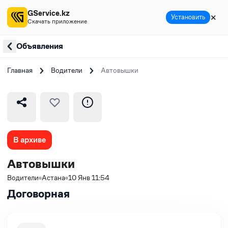
GService.kz
✕
Установить
Скачать приложение
Объявления
Главная
Водители
Автовышки
В архиве
Автовышки
Водители
Астана
10 Янв 11:54
Договорная