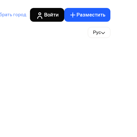
Войти
Разместить
брать город
Рус
и,Экскаваторы-планировщики,Экскаваторы-погрузчики,Самосвалы,В