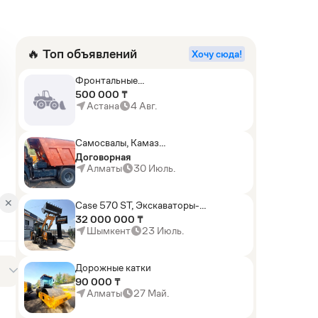
🔥 Топ объявлений
Хочу сюда!
Фронтальные
погрузчики,Экскаваторы-
500 000 ₸
погрузчики,Мини-
Астана
4 Авг.
погрузчики,Горные
комбайны
Самосвалы, Камаз
АГП-29РТ (шасси
Договорная
KАМАЗ-43114 6x6)
Алматы
30 Июль.
✕
Case 570 ST, Экскаваторы-
погрузчики
32 000 000 ₸
Шымкент
23 Июль.
Дорожные катки
90 000 ₸
Алматы
27 Май.