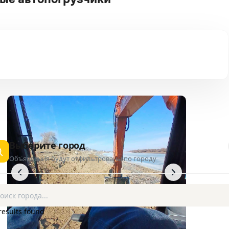
Выберите город
Объявления будут отфильтрованы по городу
results found