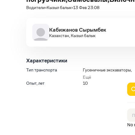
Водители
Кызыл балык
13 Фев 23:08
Кабижанов Сырымбек
Казахстан, Кызыл балык
Характеристики
Тип транспорта
Гусеничные экскаваторы
,
Колесные экскаваторы
,
Ещё
Траншейные экскаваторы
,
Опыт, лет
10
Экскаваторы-амфибии
,
Экскаваторы-
планировщики
,
Экскаваторы-погрузчики
,
Самосвалы
,
Вилочные автопогрузчики
No 