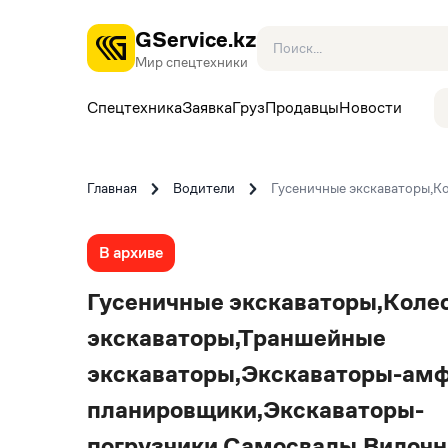
GService.kz
Мир спецтехники
Спецтехника
Заявка
Груз
Продавцы
Новости
Главная
Водители
Гусеничные экскаваторы,К
В архиве
Гусеничные экскаваторы,Коле
экскаваторы,Траншейные
экскаваторы,Экскаваторы-амф
планировщики,Экскаваторы-
погрузчики,Самосвалы,Вилочн