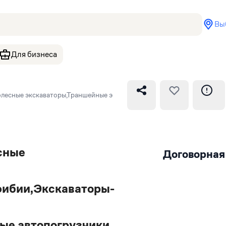
Вы
Для бизнеса
олесные экскаваторы,Траншейные экскаваторы,Экскаваторы-амфиби
сные
Договорная
ибии,Экскаваторы-
ые автопогрузчики