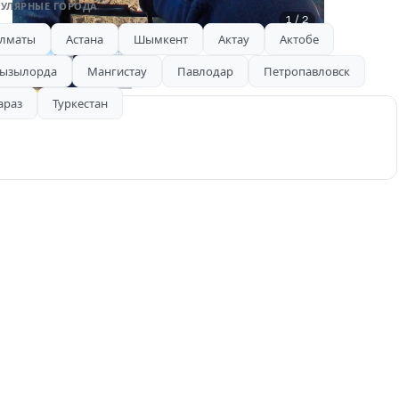
УЛЯРНЫЕ ГОРОДА
1 / 2
лматы
Астана
Шымкент
Актау
Актобе
AD
ызылорда
Мангистау
Павлодар
Петропавловск
араз
Туркестан