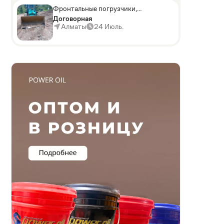
Фронтальные погрузчики,
Sunward ZYJ 320
Договорная
Алматы
24 Июль.