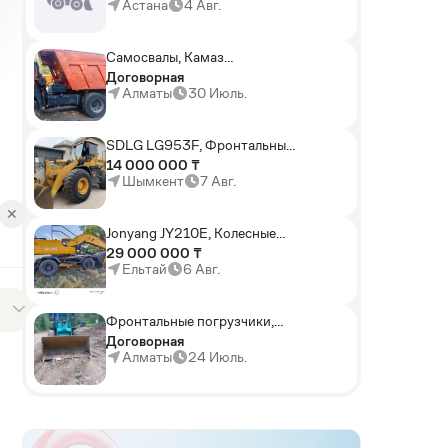
погрузчики,Мини-
Астана
4 Авг.
погрузчики,Горные
комбайны
Самосвалы, Камаз
АГП-29РТ (шасси
Договорная
KАМАЗ-43114 6x6)
Алматы
30 Июль.
SDLG LG953F, Фронтальные
погрузчики
14 000 000 ₸
Шымкент
7 Авг.
✕
Jonyang JY210E, Колесные
экскаваторы
29 000 000 ₸
Ельтай
6 Авг.
Фронтальные погрузчики,
Sunward ZYJ 320
Договорная
Алматы
24 Июль.