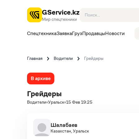
GService.kz
Мир спецтехники
Спецтехника
Заявка
Груз
Продавцы
Новости
Главная
Водители
Грейдеры
В архиве
Грейдеры
Водители
Уральск
15 Фев 19:25
Шалабаев
Казахстан, Уральск