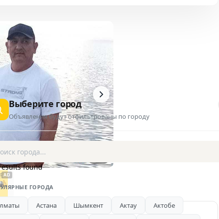
Выберите город
Объявления будут отфильтрованы по городу
1 / 2
results found
AD
УЛЯРНЫЕ ГОРОДА
лматы
Астана
Шымкент
Актау
Актобе