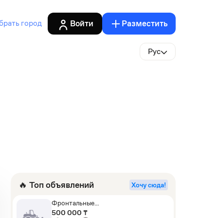
Войти
Разместить
брать город
Рус
🔥 Топ объявлений
Хочу сюда!
Фронтальные
погрузчики,Экскаваторы-
500 000 ₸