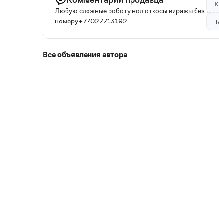
К
Любую сложные роботу нол.откосы виражы без проб
номеру+77027713192
Т
Все объявления автора