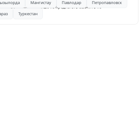
ызылорда
Мангистау
Павлодар
Петропавловск
лем зп 1300000 менше не предлагать .звонить по
араз
Туркестан