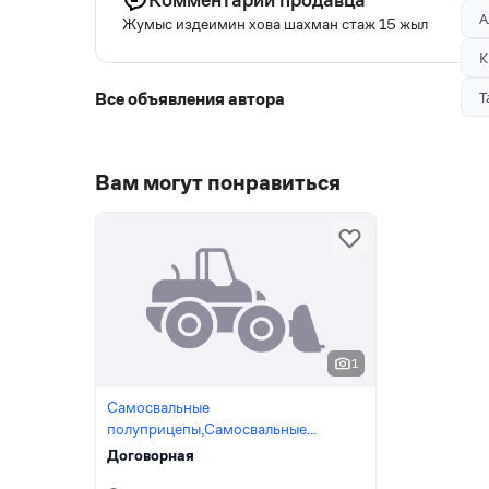
А
Жумыс издеимин хова шахман стаж 15 жыл
К
Все объявления автора
Т
Вам могут понравиться
1
Самосвальные
полуприцепы,Самосвальные
прицепы,Самосвалы,Карьерные
Договорная
самосвалы