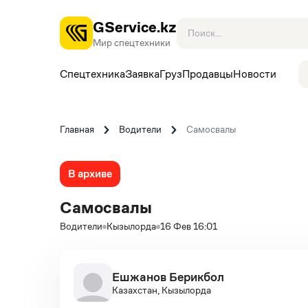
GService.kz
Мир спецтехники
Спецтехника
Заявка
Груз
Продавцы
Новости
Главная
Водители
Самосвалы
В архиве
Самосвалы
Водители
Кызылорда
16 Фев 16:01
Ешжанов Берикбол
Казахстан, Кызылорда