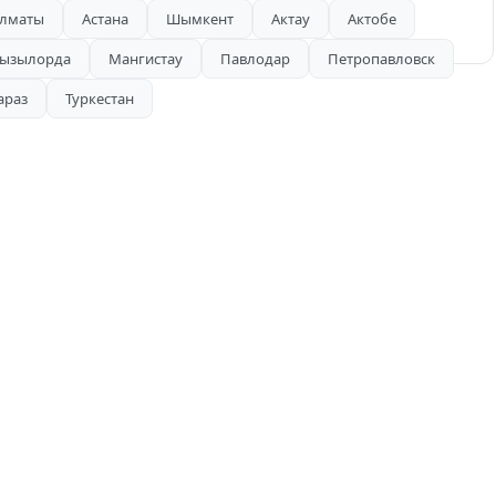
лматы
Астана
Шымкент
Актау
Актобе
ызылорда
Мангистау
Павлодар
Петропавловск
араз
Туркестан