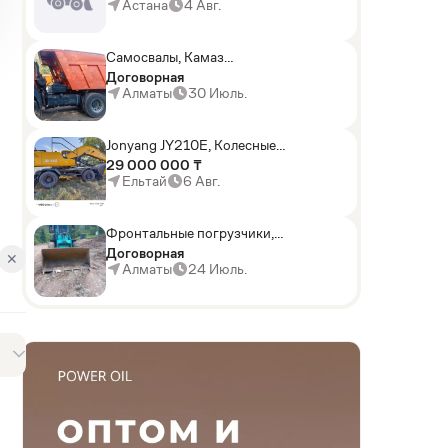
погрузчики,Мини-
Астана
4 Авг.
погрузчики,Горные
комбайны
Самосвалы, Камаз
АГП-29РТ (шасси
Договорная
KАМАЗ-43114 6x6)
Алматы
30 Июль.
Jonyang JY210E, Колесные
экскаваторы
29 000 000 ₸
Ельтай
6 Авг.
Фронтальные погрузчики,
Sunward ZYJ 320
Договорная
✕
Алматы
24 Июль.