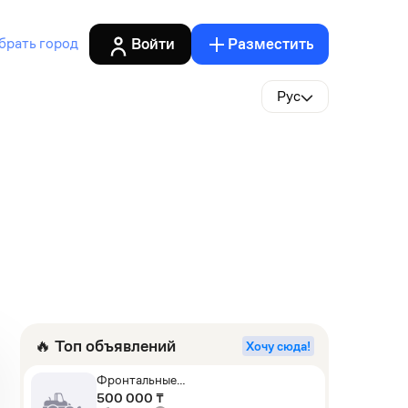
Войти
Разместить
брать город
Рус
🔥 Топ объявлений
Хочу сюда!
Фронтальные
погрузчики,Экскаваторы-
500 000 ₸