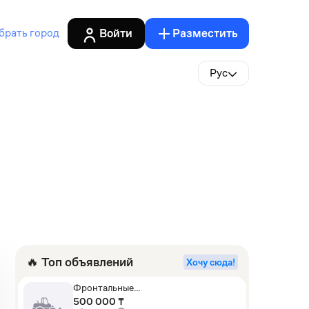
Войти
Разместить
брать город
Рус
🔥 Топ объявлений
Хочу сюда!
Фронтальные
погрузчики,Экскаваторы-
500 000 ₸