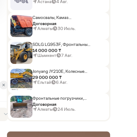
погрузчики,Мини-
Астана
4 Авг.
погрузчики,Горные
комбайны
Самосвалы, Камаз
АГП-29РТ (шасси
Договорная
KАМАЗ-43114 6x6)
Алматы
30 Июль.
SDLG LG953F, Фронтальные
погрузчики
14 000 000 ₸
Шымкент
7 Авг.
Jonyang JY210E, Колесные
экскаваторы
29 000 000 ₸
Ельтай
6 Авг.
✕
Фронтальные погрузчики,
Sunward ZYJ 320
Договорная
Алматы
24 Июль.