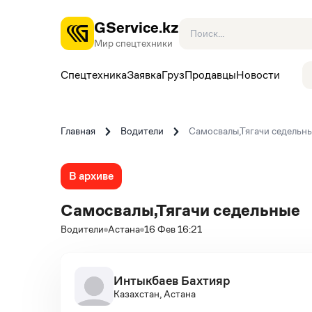
GService.kz
Мир спецтехники
Спецтехника
Заявка
Груз
Продавцы
Новости
Главная
Водители
Самосвалы,Тягачи седельн
В архиве
Самосвалы,Тягачи седельные
Водители
Астана
16 Фев 16:21
Интыкбаев Бахтияр
Казахстан, Астана