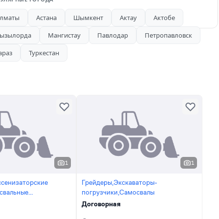
лматы
Астана
Шымкент
Актау
Актобе
ызылорда
Мангистау
Павлодар
Петропавловск
араз
Туркестан
1
1
сенизаторские
Грейдеры,Экскаваторы-
свальные
погрузчики,Самосвалы
валы,Водовозы,Газель
Договорная