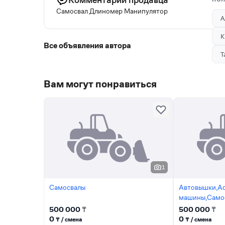
Самосвал Длиномер Манипулятор
А
К
Все объявления автора
Т
Вам могут понравиться
1
Самосвалы
Автовышки,Ас
машины,Само
кузова,Самос
500 000
₸
500 000
₸
0
0
₸ / сменa
₸ / сменa