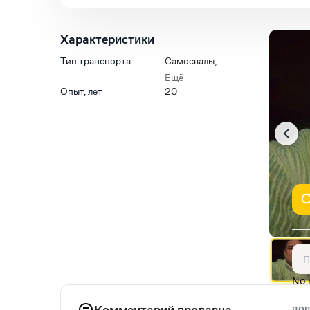
Характеристики
Тип транспорта
Самосвалы
,
Тягачи седельные
Ещё
Опыт, лет
20
No 
Комментарий продавца
ПОП