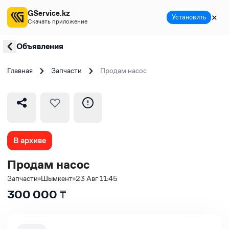
GService.kz
✕
Установить
Скачать приложение
Объявления
Главная
Запчасти
Продам насос
В архиве
Продам насос
Запчасти
Шымкент
23 Авг 11:45
300 000
₸