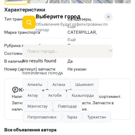
Характеристики
Выберите город
✕
Тип транспорта
Бульдозеры
,
Объявления будут отфильтрованы по
Грейдеры
,
Ещё
городу
Гусеничные экскаваторы
,
Марка транспорта
CATERPILLAR
,
Колесные экскаваторы
,
DOOSAN / DEVELON
,
Ещё
Экскаваторы-погрузчики
HITACHI
,
Рубрика запчастей
Прочие запчасти
JOHN DEERE
,
Состояние
Б/у
KOMATSU
,
No results found
В наличии
Да
LIEBHERR
,
Номер (артикул) запчасти
Не указан
HIDROMEK
,
ПОПУЛЯРНЫЕ ГОРОДА
VOLVO
,
HYUNDAI
,
Алматы
Астана
Шымкент
Комментарий продавца
JCB
Актау
Актобе
Кызылорда
Наличный и безналичный расчет. Широкий ассортимент.
Запчасти оригинальные. Новые запчасти. Запчасти в
Мангистау
Павлодар
наличии. Запчасти под заказ. Гарантия.
Петропавловск
Тараз
Туркестан
Все объявления автора